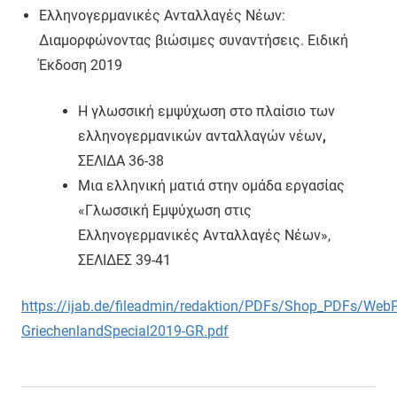
Ελληνογερμανικές Ανταλλαγές Νέων:
Διαμορφώνοντας βιώσιμες συναντήσεις. Ειδική
Έκδοση 2019
Η γλωσσική εμψύχωση στο πλαίσιο των
ελληνογερμανικών ανταλλαγών νέων
,
ΣΕΛΙΔΑ 36-38
Μια ελληνική ματιά στην ομάδα εργασίας
«Γλωσσική Εμψύχωση στις
Ελληνογερμανικές Ανταλλαγές Νέων»,
ΣΕΛΙΔΕΣ 39-41
https
://
ijab
.
de
/
fileadmin
/
redaktion
/
PDFs
/
Shop
_
PDFs
/
Web
GriechenlandSpecial
2019-
GR
.
pdf