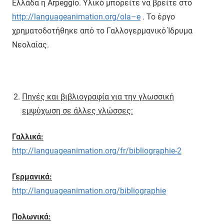
Ελλάδα η Arpeggio. Υλικό μπορείτε να βρείτε στο
http
://
languageanimation
.
org
/
ola
–
e
. Το έργο
χρηματοδοτήθηκε από το Γαλλογερμανικό Ίδρυμα
Νεολαίας.
Πηγές και βιβλιογραφία για την γλωσσική
εμψύχωση σε άλλες γλώσσες:
Γαλλικά:
http
://
languageanimation
.
org
/
fr
/
bibliographie
-2
Γερμανικά:
http
://
languageanimation
.
org
/
bibliographie
Πολωνικά: