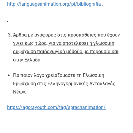
http
://
languageanimation
.
org
/
pl
/
bibliografia
.
Άρθρα με αναφορές στις προσπάθειες που έχουν
γίνει έως τώρα, για να αποτελέσει η γλωσσική
εμψύχωση παιδαγωγική μέθοδο με παρουσία και
στην Ελλάδα.
Για ποιον λόγο χρειαζόμαστε τη Γλωσσική
Εμψύχωση στις Ελληνογερμανικές Ανταλλαγές
Νέων;
https
://
agorayouth
.
com
/
tag
/
sprachanimation
/