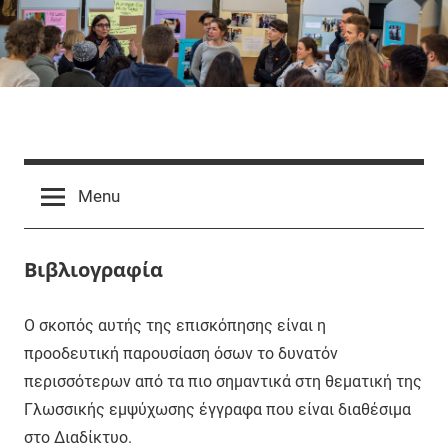
Skip
to
content
Abenteuer
Sprachanimation
language
Sprachanimation
Menu
animation
animation
linguistique
Βιβλιογραφία
animacją
językową
Ο σκοπός αυτής της επισκόπησης είναι η
προοδευτική παρουσίαση όσων το δυνατόν
περισσότερων από τα πιο σημαντικά στη θεματική της
Γλωσσικής εμψύχωσης έγγραφα που είναι διαθέσιμα
στο Διαδίκτυο.