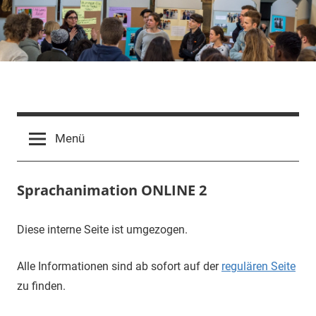
Zum
Inhalt
springen
Abenteuer
Sprachanimation
language
Sprachanimation
Menü
animation
animation
linguistique
Sprachanimation ONLINE 2
animacją
językową
Diese interne Seite ist umgezogen.
Alle Informationen sind ab sofort auf der
regulären Seite
zu finden.